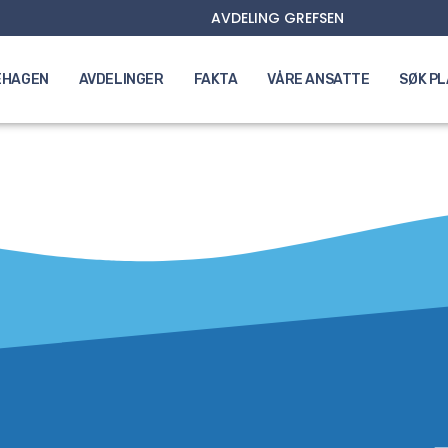
AVDELING GREFSEN
EHAGEN
AVDELINGER
FAKTA
VÅRE ANSATTE
SØK P