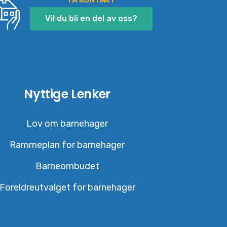
Vil du bli en del av oss?
Nyttige Lenker
Lov om barnehager
Rammeplan for barnehager
Barneombudet
Foreldreutvalget for barnehager