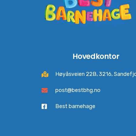
Hovedkontor
Høyåsveien 22B, 3216, Sandefj
post@bestbhg.no
Best barnehage