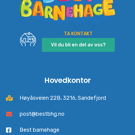
TA KONTAKT
Vil du bli en del av oss?
Hovedkontor
Høyåsveien 22B, 3216, Sandefjord
post@bestbhg.no
Best barnehage